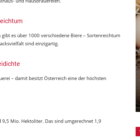
sthaus- und Hausbrauereien.
reichtum
h gibt es über 1000 verschiedene Biere – Sortenreichtum
ksvielfalt sind einzigartig.
eidichte
rei – damit besitzt Österreich eine der höchsten
GESUNDHEIT
gelingt
Das Ei – wertvolle Proteinbombe
0
Chefredakteurin
-
19. März 2026
0
 9,5 Mio. Hektoliter. Das sind umgerechnet 1,9