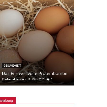
ZUBEREITUNG
Grillen auf der Salzplanke
Kochblogger
-
27. Juni 2017
0
Werbung