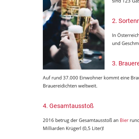
sind 123 Ga
2. Sorten
In Österreic
und Geschmac
3. Brauer
Auf rund 37.000 Einwohner kommt eine Braue
BACKTIPPS
Brauereidichten weltweit.
Mmmmh…Mürbteig! So 
er dir perfekt!
Kochblogger
-
20. November 2025
4. Gesamtausstoß
2016 betrug der Gesamtausstoß an
Bier
rund
Milliarden Krügerl (0,5 Liter)!