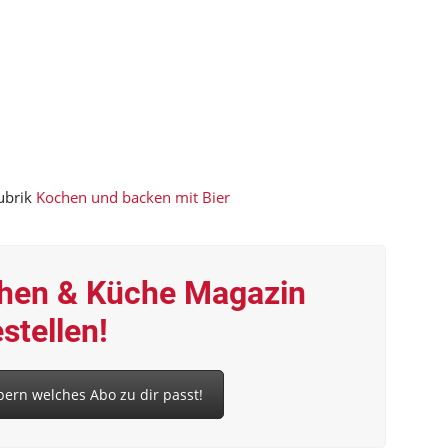
Rubrik
Kochen und backen mit Bier
chen & Küche Magazin
stellen!
ern welches Abo zu dir passt!