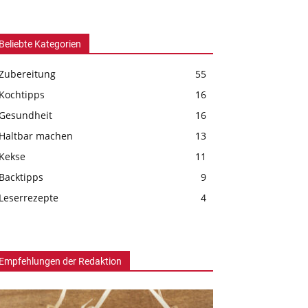
Beliebte Kategorien
Zubereitung
55
Kochtipps
16
Gesundheit
16
Haltbar machen
13
Kekse
11
Backtipps
9
Leserrezepte
4
Empfehlungen der Redaktion