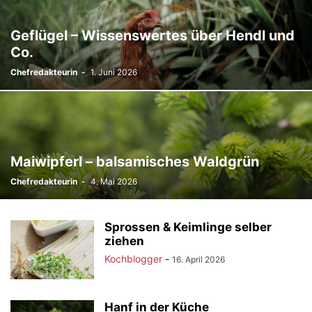
Geflügel – Wissenswertes über Hendl und
Co.
Chefredakteurin
-
1. Juni 2026
Maiwipferl – balsamisches Waldgrün
Chefredakteurin
-
4. Mai 2026
Sprossen & Keimlinge selber
ziehen
Kochblogger
-
16. April 2026
Hanf in der Küche