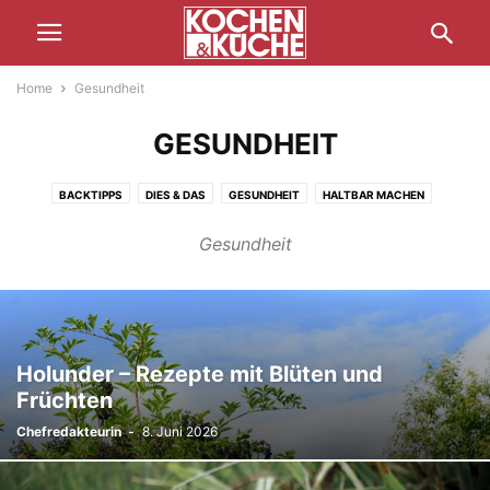
Home
Gesundheit
GESUNDHEIT
BACKTIPPS
DIES & DAS
GESUNDHEIT
HALTBAR MACHEN
JAHR DER BÄUERIN
KOCHTIPPS
REISEBERICHTE
ZUBEREITUNG
Gesundheit
Holunder – Rezepte mit Blüten und
Früchten
Chefredakteurin
-
8. Juni 2026