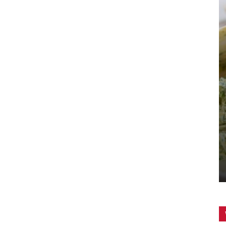
ZUBEREITUNG
Was ist dran an der Paleo-Diät?
Kochblogger
-
25. April 2017
0