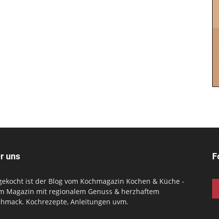
r uns
F
gekocht ist der Blog vom Kochmagazin Kochen & Küche -
m Magazin mit regionalem Genuss & herzhaftem
hmack. Kochrezepte, Anleitungen uvm.