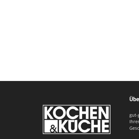
Übe
gut-
Ihre
Gesc