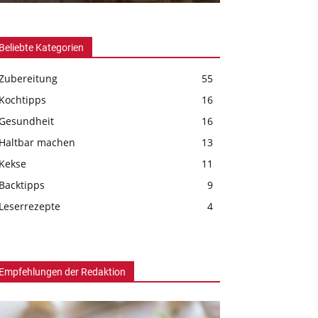
Beliebte Kategorien
Zubereitung
55
Kochtipps
16
Gesundheit
16
Haltbar machen
13
Kekse
11
Backtipps
9
Leserrezepte
4
Empfehlungen der Redaktion