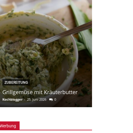
DIES & DAS
ZUBEREITUNG
Essen, das be
Grillgemüse mit Kräuterbutter
die Genesung 
Kochblogger
-
25. Juni 2026
0
Kochblogger
-
13. Ma
Werbung