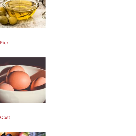
Eier
Obst