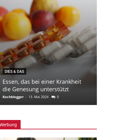
DIES & DAS
KEKSE
Essen, das bei einer Krankheit
die Genesung unterstützt
Marmeladetas
Kochblogger
-
13. Mai 2024
0
Sandra Auer
-
15. N
Werbung