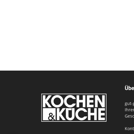
Übe
gut-
Ihre
Gesc
Kont