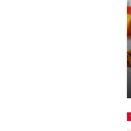
ZUBEREITUNG
Mückenplage in der Küche – Was
tun?
Kochblogger
-
1. Juni 2026
0