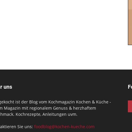
r uns
F
gekocht ist der Blog vom Kochmagazin Kochen & Küche -
m Magazin mit regionalem Genuss & herzhaftem
hmack. Kochrezepte, Anleitungen uvm.
aktieren Sie uns:
foodblog@kochen-kueche.com