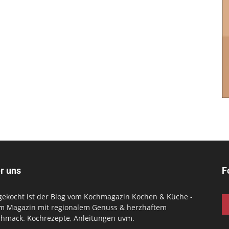
r uns
F
gekocht ist der Blog vom Kochmagazin Kochen & Küche -
m Magazin mit regionalem Genuss & herzhaftem
hmack. Kochrezepte, Anleitungen uvm.