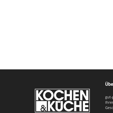
Übe
gut-
Ihre
Gesc