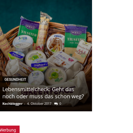
GESUNDHEIT
HALTBAR MACHEN
Lebensmittelcheck: Geht das
Spargel einfr
noch oder muss das schon weg?
konservieren
Kochblogger
-
4. Oktober 2017
0
Kochblogger
-
9. Mai
Werbung