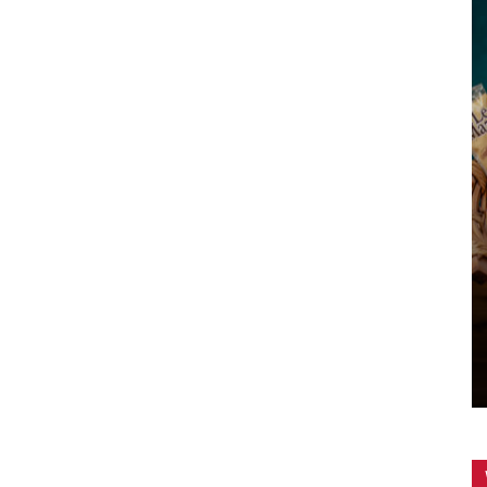
KOCHTIPPS
Spargel richtig zubereiten ist
keine Kunst!
Kochblogger
-
20. Mai 2026
0