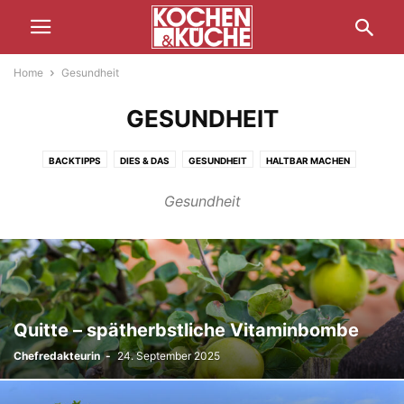
Home
Gesundheit
GESUNDHEIT
BACKTIPPS
DIES & DAS
GESUNDHEIT
HALTBAR MACHEN
JAHR DER BÄUERIN
KOCHTIPPS
REISEBERICHTE
ZUBEREITUNG
Gesundheit
Quitte – spätherbstliche Vitaminbombe
Chefredakteurin
-
24. September 2025