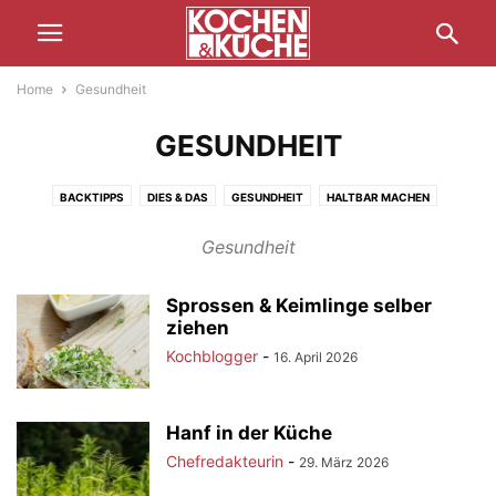
Home
Gesundheit
GESUNDHEIT
BACKTIPPS
DIES & DAS
GESUNDHEIT
HALTBAR MACHEN
JAHR DER BÄUERIN
KOCHTIPPS
REISEBERICHTE
ZUBEREITUNG
Gesundheit
Sprossen & Keimlinge selber
ziehen
Kochblogger
-
16. April 2026
Hanf in der Küche
Chefredakteurin
-
29. März 2026