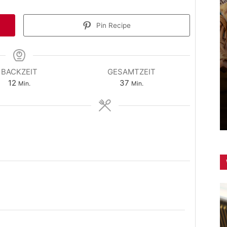
Pin Recipe
BACKZEIT
GESAMTZEIT
GESUNDHEIT
Minuten
Minuten
12
37
Min.
Min.
 selber
Lebensmittelcheck: Geht das
noch oder muss das schon weg?
Kochblogger
-
4. Oktober 2017
0