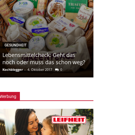
GESUNDHEIT
Superfood Hagebutte
Chefredakteurin
-
6. Oktober 2022
0
Werbung