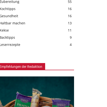
Zubereitung
55
Kochtipps
16
Gesundheit
16
Haltbar machen
13
Kekse
11
Backtipps
9
Leserrezepte
4
Empfehlungen der Redaktion