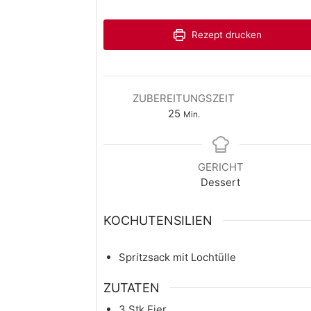
Rezept drucken
ZUBEREITUNGSZEIT
GESUNDHEIT
Minuten
25
Min.
Sprossen & Keimlinge
ziehen
Kochblogger
-
16. April 2026
0
GERICHT
Dessert
KOCHUTENSILIEN
Spritzsack
mit Lochtülle
ZUTATEN
3
Stk
Eier