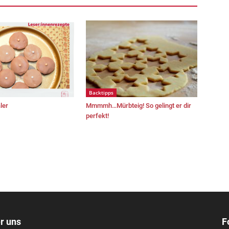
Backtipps
ler
Mmmmh…Mürbteig! So gelingt er dir
perfekt!
r uns
F