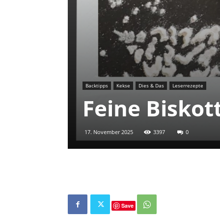
Backtipps
Kekse
Dies & Das
Leserrezepte
Feine Biskot
17. November 2025
3397
0
Save