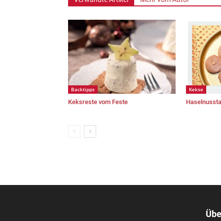
Backtipps
Kekse
Keksreste vom Feste
Haselnussta
Übe