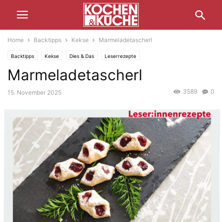
Home
Backtipps
Kekse
Marmeladetascherl
Backtipps
Kekse
Dies & Das
Leserrezepte
Marmeladetascherl
3589
0
15. November 2025