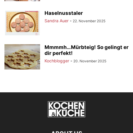
Haselnusstaler
Sandra Auer
-
22. November 2025
Mmmmh…Mürbteig! So gelingt er
dir perfekt!
Kochblogger
-
20. November 2025