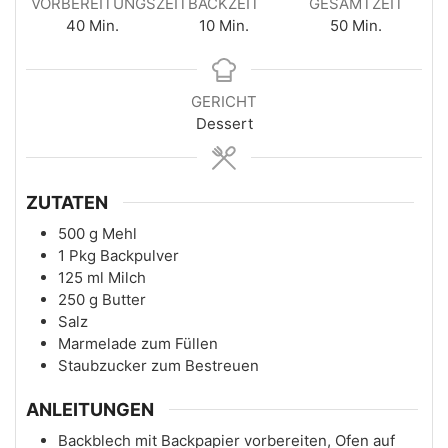
VORBEREITUNGSZEIT
BACKZEIT
GESAMTZEIT
Minuten
Minuten
Minuten
40
Min.
10
Min.
50
Min.
GERICHT
Dessert
ZUTATEN
500
g
Mehl
1
Pkg
Backpulver
125
ml
Milch
250
g
Butter
Salz
Marmelade zum Füllen
Staubzucker zum Bestreuen
ANLEITUNGEN
Backblech mit Backpapier vorbereiten, Ofen auf